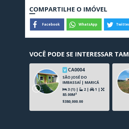
COMPARTILHE O IMÓVEL
Facebook
WhatsApp
Twitte
VOCÊ PODE SE INTERESSAR TA
9
CA0004
V
DO
SÃO JOSÉ DO
| MARICÁ
IMBASSAÍ | MARICÁ
2
|
3 (1)
|
2
|
1
|
85.00M²
0
$380,000.00