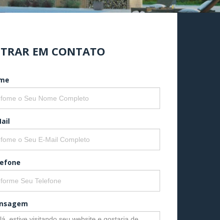
TRAR EM CONTATO
me
ail
lefone
nsagem