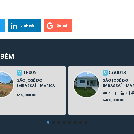
r
Linkedin
Gmail
MBÉM
TE005
CA0013
V
V
SÃO JOSÉ DO
SÃO JOSÉ DO
IMBASSAÍ | MARICÁ
IMBASSAÍ | MA
3 (1)
|
2
|
$92,000.00
$480,000.00