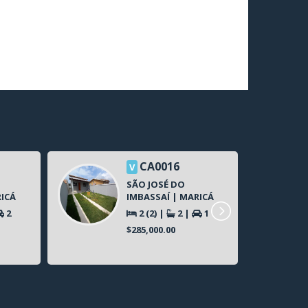
CA0016
V
SÃO JOSÉ DO
RICÁ
IMBASSAÍ | MARICÁ
2
2 (2)
|
2
|
1
$285,000.00