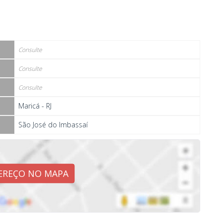
Consulte
Consulte
Consulte
Maricá - RJ
São José do Imbassaí
EREÇO NO MAPA