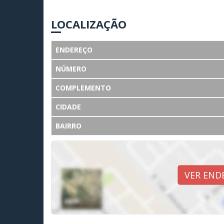
LOCALIZAÇÃO
ENDEREÇO
NÚMERO
COMPLEMENTO
CIDADE
BAIRRO
VER END