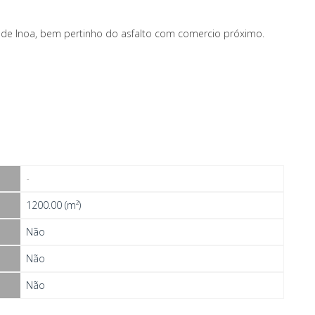
 de Inoa, bem pertinho do asfalto com comercio próximo.
-
1200.00 (m²)
Não
Não
Não