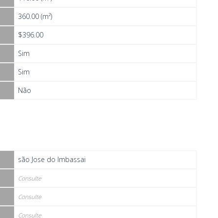
360.00 (m²)
$396.00
Sim
Sim
Não
são Jose do Imbassai
Consulte
Consulte
Consulte