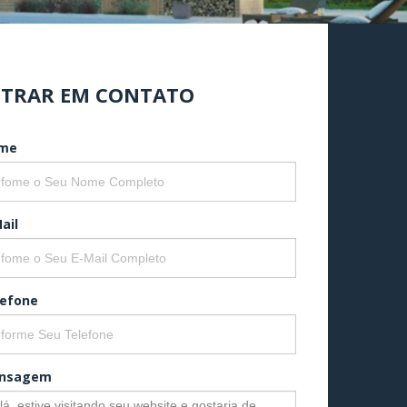
TRAR EM CONTATO
me
ail
lefone
nsagem