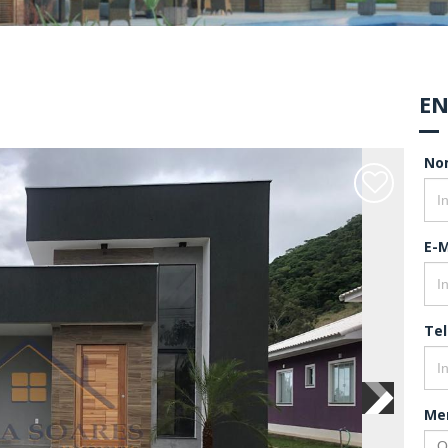
EN
No
E-M
Te
Me