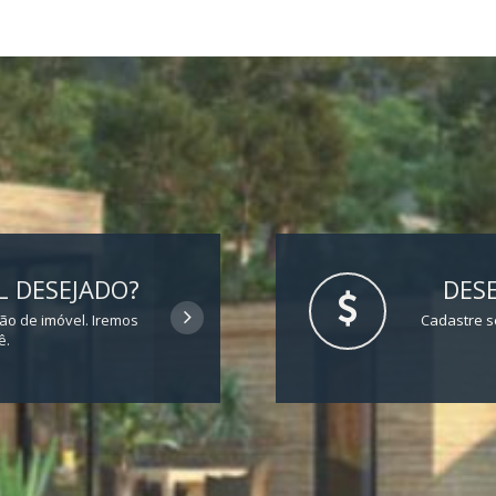
 DESEJADO?
DESE
ção de imóvel. Iremos
Cadastre s
ê.