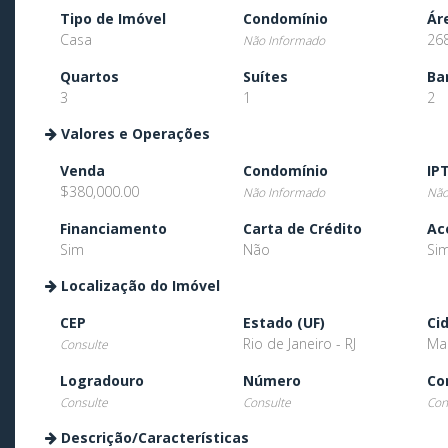
Tipo de Imóvel
Condomínio
Ár
Casa
26
Não Informado
Quartos
Suítes
Ba
3
1
2
Valores e Operações
Venda
Condomínio
IP
$380,000.00
Não Informado
Não
Financiamento
Carta de Crédito
Ac
Sim
Não
Si
Localização do Imóvel
CEP
Estado (UF)
Ci
Rio de Janeiro - RJ
Ma
Consulte
Logradouro
Número
Co
Consulte
Consulte
Con
Descrição/Características